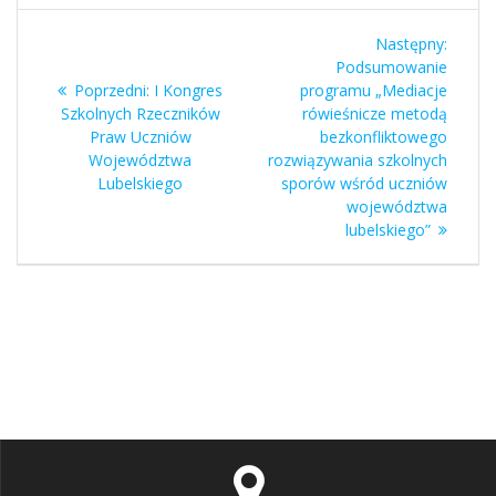
Nawigacja
Nastę
Następny:
wpisu
wpis:
Podsumowanie
Poprzedni
Poprzedni:
I Kongres
programu „Mediacje
wpis:
Szkolnych Rzeczników
rówieśnicze metodą
Praw Uczniów
bezkonfliktowego
Województwa
rozwiązywania szkolnych
Lubelskiego
sporów wśród uczniów
województwa
lubelskiego”