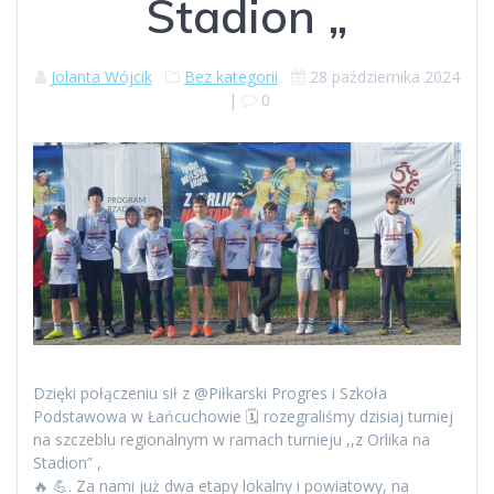
Stadion „
Jolanta Wójcik
Bez kategorii
28 października 2024
|
0
Dzięki połączeniu sił z @Piłkarski Progres i Szkoła
Podstawowa w Łańcuchowie 🗓️ rozegraliśmy dzisiaj turniej
na szczeblu regionalnym w ramach turnieju ,,z Orlika na
Stadion” ,
🔥 💪. Za nami już dwa etapy lokalny i powiatowy, na