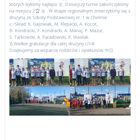
których byliśmy najlepsi 🥇. Dzisiejszy turnie zakończyliśmy
na miejscu 2🏆 🥈 . W etapie regionalnym zmierzyliśmy się z
drużyną ze Szkoły Podstawowej nr. 1 w Chełmie
👉Skład: K. Gajowiak, M. Klepacki, A. Kocot,
B. Kondracki, F. Kondracki, A. Manaj, P. Mazur,
S. Tarkowski, A. Paradowski, K. Wasilak
💪Wielkie gratulacje dla całej drużyny U14!
Dziękujemy za wsparcie rodziców i opiekunów 🫶🏻