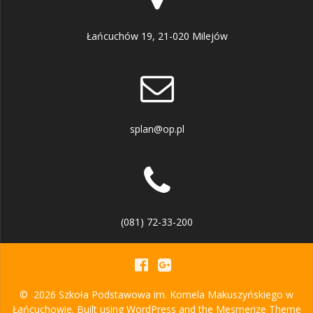
Łańcuchów 19, 21-020 Milejów
splan@op.pl
(081) 72-33-200
© 2026 Szkoła Podstawowa im. Kornela Makuszyńskiego w
Łańcuchowie. Built using WordPress and the
Mesmerize Theme