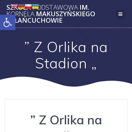
Skip
SZKOŁA
PODSTAWOWA
IM.
to
KORNELA
MAKUSZYŃSKIEGO
Open toolbar
content
W
ŁAŃCUCHOWIE
” Z Orlika na
Stadion „
” Z Orlika na